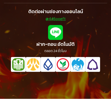
ติดต่อผ่านช่องทางออนไลน์
@446ooeft
×
รับการแจ้งเตือนโปรโมชั่นพิเศษ!
ท่านจะได้รับข่าวสารและ โปรโมชั่นพิเศษ หรือ ของ
ฝาก-ถอน อัตโนมัติ
รางวัลอื่นๆ
ตลอด 24 ชั่วโมง
รับข่าวสาร
ไม่รับข่าวสาร