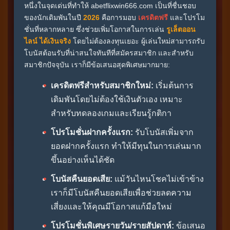
หนึ่งในจุดเด่นที่ทำให้ abetflixwin666.com เป็นที่ชื่นชอบ
ของนักเดิมพันในปี
2026
คือการมอบ
เครดิตฟรี
และโปรโม
ชั่นที่หลากหลาย ซึ่งช่วยเพิ่มโอกาสในการเล่น
รูเล็ตออน
ไลน์ ได้เงินจริง
โดยไม่ต้องลงทุนเยอะ ผู้เล่นใหม่สามารถรับ
โบนัสต้อนรับที่น่าสนใจทันทีที่สมัครสมาชิก และสำหรับ
สมาชิกปัจจุบัน เราก็มีข้อเสนอสุดพิเศษมากมาย:
เครดิตฟรีสำหรับสมาชิกใหม่:
เริ่มต้นการ
เดิมพันโดยไม่ต้องใช้เงินตัวเอง เหมาะ
สำหรับทดลองเกมและเรียนรู้กติกา
โปรโมชั่นฝากครั้งแรก:
รับโบนัสเพิ่มจาก
ยอดฝากครั้งแรก ทำให้มีทุนในการเล่นมาก
ขึ้นอย่างเห็นได้ชัด
โบนัสคืนยอดเสีย:
แม้วันไหนโชคไม่เข้าข้าง
เราก็มีโบนัสคืนยอดเสียเพื่อช่วยลดความ
เสี่ยงและให้คุณมีโอกาสแก้มือใหม่
โปรโมชั่นพิเศษรายวัน/รายสัปดาห์:
ข้อเสนอ