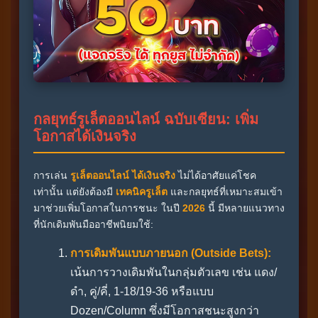
กลยุทธ์รูเล็ตออนไลน์ ฉบับเซียน: เพิ่ม
โอกาสได้เงินจริง
การเล่น
รูเล็ตออนไลน์ ได้เงินจริง
ไม่ได้อาศัยแค่โชค
เท่านั้น แต่ยังต้องมี
เทคนิครูเล็ต
และกลยุทธ์ที่เหมาะสมเข้า
มาช่วยเพิ่มโอกาสในการชนะ ในปี
2026
นี้ มีหลายแนวทาง
ที่นักเดิมพันมืออาชีพนิยมใช้:
การเดิมพันแบบภายนอก (Outside Bets):
เน้นการวางเดิมพันในกลุ่มตัวเลข เช่น แดง/
ดำ, คู่/คี่, 1-18/19-36 หรือแบบ
Dozen/Column ซึ่งมีโอกาสชนะสูงกว่า