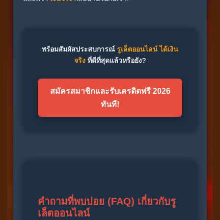
พร้อมสัมผัสประสบการณ์
รูเล็ตออนไลน์ ได้เงิน
จริง
ที่ดีที่สุดแล้วหรือยัง?
สมัครสมาชิกและรับเครดิตฟรี 2026
ทันที!
คำถามที่พบบ่อย (FAQ) เกี่ยวกับรู
เล็ตออนไลน์