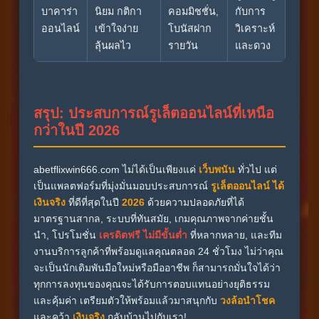
บาคาร่า
นิยม กติกา
คอมมิชชั่น,
กับการ
ออนไลน์
เข้าใจง่าย
โบนัสฝาก
วิเคราะห์
ลุ้นผลไว
รายวัน
และดวง
สรุป: ประสบการณ์รูเล็ตออนไลน์ที่เหนือ
กว่าในปี 2026
abetflixwin666.com ไม่ได้เป็นเพียงแค่
เว็บพนัน
ทั่วไป แต่
เป็นแพลตฟอร์มที่มุ่งมั่นมอบประสบการณ์
รูเล็ตออนไลน์ ได้
เงินจริง
ที่ดีที่สุดในปี
2026
ด้วยความปลอดภัยที่ได้
มาตรฐานสากล, ระบบที่ทันสมัย, เกมคุณภาพจากค่ายชั้น
นำ, โปรโมชั่น
เครดิตฟรี ไม่มีขั้นต่ำ
ที่หลากหลาย, และทีม
งานบริการลูกค้าที่พร้อมดูแลคุณตลอด 24 ชั่วโมง ไม่ว่าคุณ
จะเป็นนักเดิมพันมือใหม่หรือมืออาชีพ ก็สามารถมั่นใจได้ว่า
ทุกการลงทุนของคุณจะได้รับการตอบแทนอย่างยุติธรรม
และคุ้มค่า เตรียมตัวให้พร้อมแล้วมาสนุกกับ
วงล้อนำโชค
และคว้า
เงินจริง
กลับบ้านไปกับเรา!