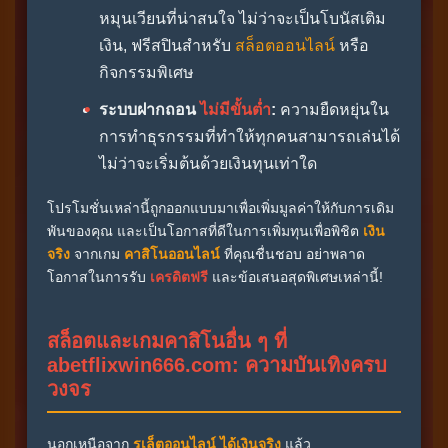
หมุนเวียนที่น่าสนใจ ไม่ว่าจะเป็นโบนัสเติม
เงิน, ฟรีสปินสำหรับ
สล็อตออนไลน์
หรือ
กิจกรรมพิเศษ
ระบบฝากถอน
ไม่มีขั้นต่ำ
:
ความยืดหยุ่นใน
การทำธุรกรรมที่ทำให้ทุกคนสามารถเล่นได้
ไม่ว่าจะเริ่มต้นด้วยเงินทุนเท่าใด
โปรโมชั่นเหล่านี้ถูกออกแบบมาเพื่อเพิ่มมูลค่าให้กับการเดิม
พันของคุณ และเป็นโอกาสที่ดีในการเพิ่มทุนเพื่อพิชิต
เงิน
จริง
จากเกม
คาสิโนออนไลน์
ที่คุณชื่นชอบ อย่าพลาด
โอกาสในการรับ
เครดิตฟรี
และข้อเสนอสุดพิเศษเหล่านี้!
สล็อตและเกมคาสิโนอื่น ๆ ที่
abetflixwin666.com: ความบันเทิงครบ
วงจร
นอกเหนือจาก
รูเล็ตออนไลน์ ได้เงินจริง
แล้ว