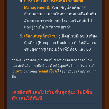
การบริหารจัดการเงินทุน (Bankroll
Management):
สิ่งสำคัญที่สุดคือการ
กำหนดงบประมาณในการเล่นและยึดมั่นกับ
มันอย่างเคร่งครัด อย่าไล่ตามเงินที่เสียไป
และรู้ว่าเมื่อไหร่ควรหยุดเล่น
เลือกเล่นรูเล็ตยุโรป:
รูเล็ตยุโรปมีเลข 0 เพียง
ตัวเดียว (European Roulette) ทำให้มีโอกาส
ชนะสูงกว่ารูเล็ตอเมริกาที่มีทั้ง 0 และ 00
การผสมผสานกลยุทธ์เหล่านี้เข้ากับการสังเกตการณ์เกม
และตัดสินใจอย่างมีสติ จะช่วยให้คุณเพิ่มโอกาสในการคว้า
เงินจริง
จากวงล้อ
วงล้อนำโชค
ได้อย่างมีประสิทธิภาพมาก
ขึ้น
เครดิตฟรีและโปรโมชั่นสุดคุ้ม: ไม่มีขั้น
ต่ำ เล่นได้ทันที