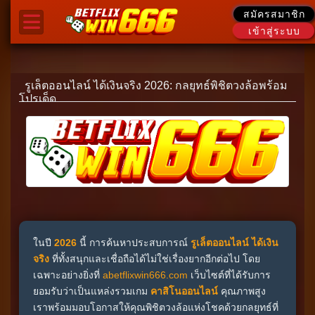
สมัครสมาชิก
" />
เข้าสู่ระบบ
รูเล็ตออนไลน์ ได้เงินจริง 2026: กลยุทธ์พิชิตวงล้อพร้อม
โปรเด็ด
ในปี
2026
นี้ การค้นหาประสบการณ์
รูเล็ตออนไลน์ ได้เงิน
จริง
ที่ทั้งสนุกและเชื่อถือได้ไม่ใช่เรื่องยากอีกต่อไป โดย
เฉพาะอย่างยิ่งที่
abetflixwin666.com
เว็บไซต์ที่ได้รับการ
ยอมรับว่าเป็นแหล่งรวมเกม
คาสิโนออนไลน์
คุณภาพสูง
เราพร้อมมอบโอกาสให้คุณพิชิตวงล้อแห่งโชคด้วยกลยุทธ์ที่